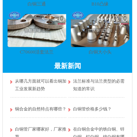
白铜三通
B10凸缘
C70600活套法兰
白铜大小头
最新新闻
从哪几方面就可以看出铜加
法兰标准与法兰类型的必需
工业发展新趋势
知道的常识
铜合金的自然特点有哪些？
白铜管价格多少钱？
白铜管厂家哪家好，厂家推
在白铜合金中的铁白铜、锌
荐
白铜、铝白铜、镍白铜有哪