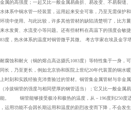
属的高强度；一起又比一般金属易曲折、易改变、不易裂缝、
水体系中铜水管一经装置，运用起来安全可靠，乃至无需保护和
环境中使用。与此比较，许多其他管材的缺陷清楚明了，比方曩
来水发黄、水流变小等问题。还有些材料在高温下的强度会敏捷
83度，热水体系的温度对铜管微乎其微。 考古学家在埃及金字
蚀和耐火（铜的熔点高达摄氏1083度）等特性集于一身，可
同长，乃至更长，例如北京协和医院上世纪20年代装置的铜水暖
上时刻和实践经验充沛查验过的管材。铜管集金属管材与非金属
（冷拔铜管的强度与相同壁厚的钢管适当）；它又比一般金属易
能。 铜管能够接受极冷和极热的温度，从－196度到250度
，运用功能不会因长期运用和温度的剧烈改变而下降，不会发生