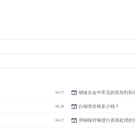
铜镍合金中常见的添加剂和
04-27
白铜管价格多少钱？
06-28
用铜镍对钢进行表面处理的
04-27