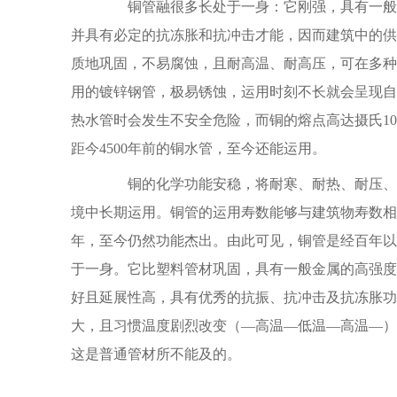
铜管融很多长处于一身：它刚强，具有一般金
并具有必定的抗冻胀和抗冲击才能，因而建筑中的供
质地巩固，不易腐蚀，且耐高温、耐高压，可在多种
用的镀锌钢管，极易锈蚀，运用时刻不长就会呈现自
热水管时会发生不安全危险，而铜的熔点高达摄氏10
距今4500年前的铜水管，至今还能运用。
铜的化学功能安稳，将耐寒、耐热、耐压、耐腐
境中长期运用。铜管的运用寿数能够与建筑物寿数相
年，至今仍然功能杰出。由此可见，铜管是经百年以
于一身。它比塑料管材巩固，具有一般金属的高强度
好且延展性高，具有优秀的抗振、抗冲击及抗冻胀功
大，且习惯温度剧烈改变（—高温—低温—高温—）
这是普通管材所不能及的。