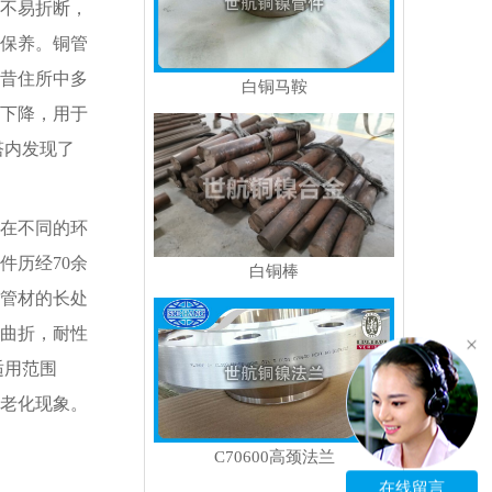
不易折断，
保养。铜管
昔住所中多
白铜马鞍
下降，用于
塔内发现了
在不同的环
件历经70余
白铜棒
管材的长处
曲折，耐性
适用范围
老化现象。
C70600高颈法兰
在线留言