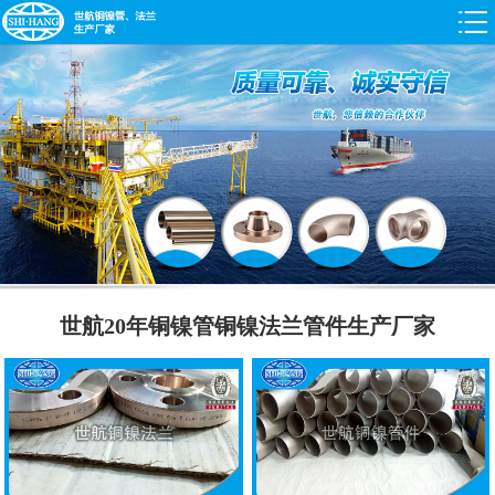
世航20年铜镍管铜镍法兰管件生产厂家