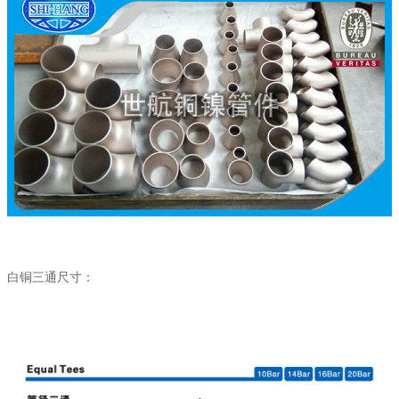
白铜三通尺寸：