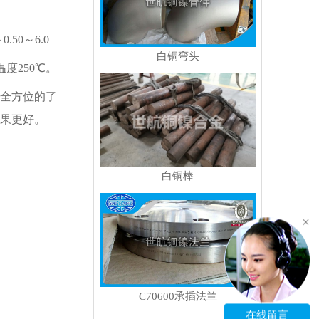
50～6.0
白铜弯头
温度250℃。
全方位的了
果更好。
白铜棒
C70600承插法兰
在线留言