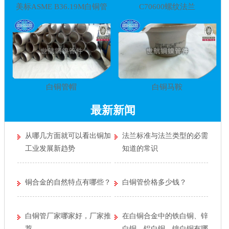
美标ASME B36.19M白铜管
C70600螺纹法兰
白铜管帽
白铜马鞍
最新新闻
从哪几方面就可以看出铜加
法兰标准与法兰类型的必需
工业发展新趋势
知道的常识
铜合金的自然特点有哪些？
白铜管价格多少钱？
白铜管厂家哪家好，厂家推
在白铜合金中的铁白铜、锌
荐
白铜、铝白铜、镍白铜有哪