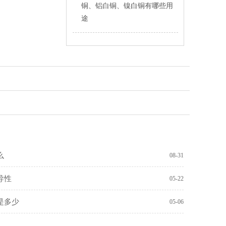
铜、铝白铜、镍白铜有哪些用
途
么
08-31
导性
05-22
是多少
05-06