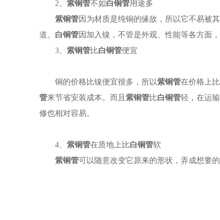
2、
紫铜管
不如
白铜管
用途多
紫铜管
因为材质是纯铜的缘故，所以它不易被其
道。
白铜管
因加入镍，不管是外观、性能等各方面，
3、
紫铜管
比
白铜管
便宜
铜的价格比镍便宜很多，所以
紫铜管
在价格上比
管
来节省安装成本。而且
紫铜管
比
白铜管
轻，在运输
修也相对容易。
4、
紫铜管
在质地上比
白铜管
软
紫铜管
可以随意改变它原来的形状，弄成想要的