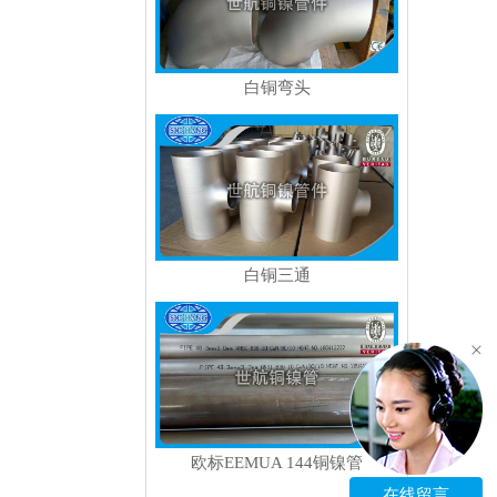
白铜弯头
白铜三通
欧标EEMUA 144铜镍管
在线留言