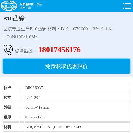
B10凸缘
世航专业生产B10凸缘,材料：B10，C70600，Bfe10-1.6-
1,CuNi10Fe1.6Mn
18017456176
咨询热线：
免费获取优惠报价
标准
:
DIN 86037
尺寸
:
1/2" -20"
外径
:
16mm-419mm
壁厚
:
0.1mm-12mm
材料
:
B10, Bfe10-1.6-1,CuNi10Fe1.6Mn