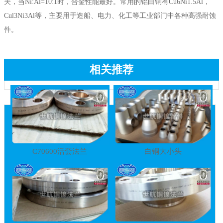
关，当Ni:Al=10:1时，合金性能最好。常用的铝白铜有Cu6Ni1.5Al，
Cul3Ni3Al等，主要用于造船、电力、化工等工业部门中各种高强耐蚀
件。
相关推荐
C70600活套法兰
白铜大小头