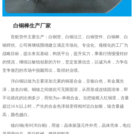
白铜棒生产厂家
世航管件主要生产：白铜管、白铜法兰、白铜管件、白铜棒、白
铜焊丝。公司将继续围绕建立满足市场化、专业化、规模化的工厂为
战略目标，提出务实基础，构筑平台，提升实力，乘着行情慢慢转好
的情况，继续以敏锐创新的方针，坚定发展信念，以诚为本，力争在
竞争激烈的市场中脱颖而出，取得好业绩。
洋白铜以镍为主要添加元素的铜基合金，呈银白色，有金属光
泽，故名白铜。铜镍之间彼此可无限固溶，从而形成连续固溶体，即
不论彼此的比例多少，而恒为α--单相合金。当把镍熔入红铜里，含量
超过16％以上时，产生的合金色泽就变得相对近白如银，镍含量越
高，颜色越白。
镍白铜(有叫洋白铜)，用途：晶体振荡元件外壳，晶体壳体，电位
器用滑动片，医疗机械，建筑材料等。