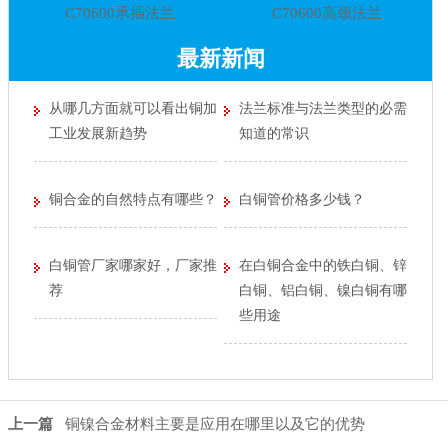
C70600承插法兰
C70600高颈法兰
最新新闻
从哪几方面就可以看出铜加
法兰标准与法兰类型的必需
工业发展新趋势
知道的常识
铜合金的自然特点有哪些？
白铜管价格多少钱？
白铜管厂家哪家好，厂家推
在白铜合金中的铁白铜、锌
荐
白铜、铝白铜、镍白铜有哪
些用途
上一篇
铜镍合金材料主要是应用在哪里以及它的优势