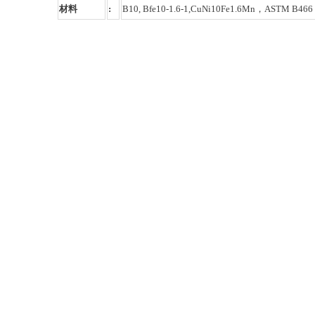
材料
:
B10, Bfe10-1.6-1,CuNi10Fe1.6Mn，ASTM B466