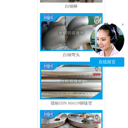
白铜棒
白铜弯头
在线留言
德标DIN 86019铜镍管