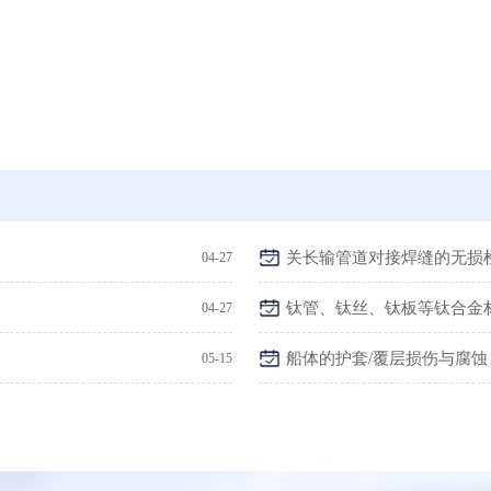
关长输管道对接焊缝的无损
04-27
钛管、钛丝、钛板等钛合金
04-27
船体的护套/覆层损伤与腐蚀
05-15