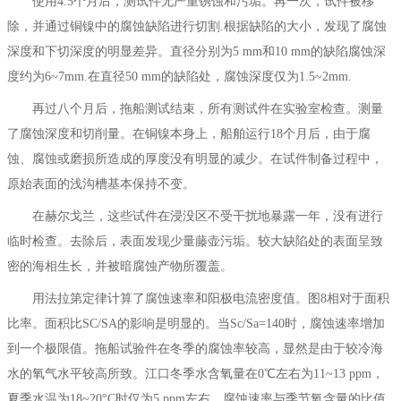
使用4.5个月后，测试件无严重锈蚀和污垢。再一次，试件被移
除，并通过铜镍中的腐蚀缺陷进行切割.根据缺陷的大小，发现了腐蚀
深度和下切深度的明显差异。直径分别为5 mm和10 mm的缺陷腐蚀深
度约为6~7mm.在直径50 mm的缺陷处，腐蚀深度仅为1.5~2mm.
再过八个月后，拖船测试结束，所有测试件在实验室检查。测量
了腐蚀深度和切削量。在铜镍本身上，船舶运行18个月后，由于腐
蚀、腐蚀或磨损所造成的厚度没有明显的减少。在试件制备过程中，
原始表面的浅沟槽基本保持不变。
在赫尔戈兰，这些试件在浸没区不受干扰地暴露一年，没有进行
临时检查。去除后，表面发现少量藤壶污垢。较大缺陷处的表面呈致
密的海相生长，并被暗腐蚀产物所覆盖。
用法拉第定律计算了腐蚀速率和阳极电流密度值。图8相对于面积
比率。面积比SC/SA的影响是明显的。当Sc/Sa=140时，腐蚀速率增加
到一个极限值。拖船试验件在冬季的腐蚀率较高，显然是由于较冷海
水的氧气水平较高所致。江口冬季水含氧量在0℃左右为11~13 ppm，
夏季水温为18~20°C时仅为5 ppm左右。腐蚀速率与季节氧含量的比值