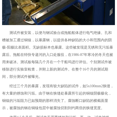
测试件被安装，以便与钢试验台或拖船船体进行电气绝缘。孔和
槽被加工通过铜镍，以暴露钢，以提供各种缺陷的大小和范围内的阴
极-阳极比表面积。无缺损标本也暴露。这些被发现是无锈和无污垢暴
露后。拖船在特快专递河的入口处服役，在1986-87年寒冷的冬天也被
用来破冰。测试板每隔几个月在一个干船坞进行评估。个别测试件被
移除进行实验室检查，并附上新的测试件。在整个16个月的测试期
间，部分测试件被曝光。
经过三个月的暴露，发现有较大缺陷的试件，如5x100mm2狭缝，
有大量的锈蚀和污垢。由于钢在狭缝处暴露所引起的铜镍阴极极化，
铜镍的污垢阻力已如预期的那样消失了。腐蚀断口缺陷的横截面显
示，被腐蚀的钢在铜镍包层中被腐蚀切割到约两倍的狭缝宽度。