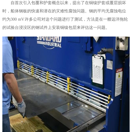
自首次引入包覆和护套概念以来，提出了在铜镍护套或覆层损坏
时，船体钢板的快速和潜在的灾难性腐蚀问题。钢的平均无腐蚀电位
约为300 mV.许多公司对这个问题进行了测试，方法是在一艘远洋拖轮
的试验台浸没区的钢试件上安装铜镍包层来评估这一问题。