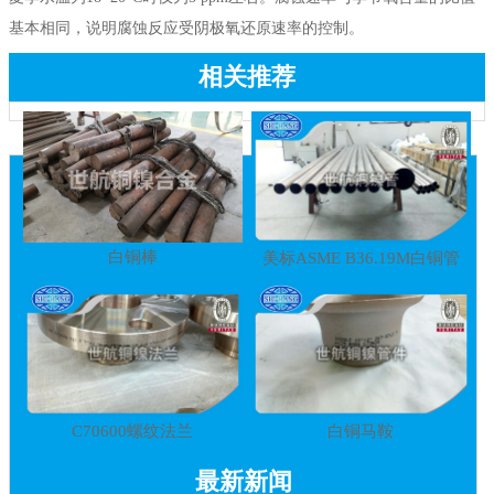
基本相同，说明腐蚀反应受阴极氧还原速率的控制。
相关推荐
白铜棒
美标ASME B36.19M白铜管
C70600螺纹法兰
白铜马鞍
最新新闻