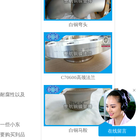
白铜弯头
C70600高颈法兰
耐腐性以及
一些小东
白铜马鞍
要购买到品
在线留言