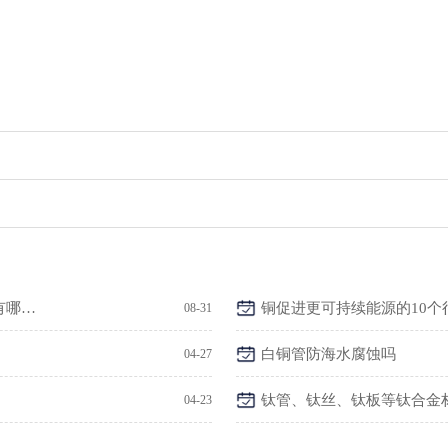
在白铜合金中的铁白铜、锌白铜、铝白铜、镍白铜有哪些用途
铜促进更可持续能源的10个
08-31
白铜管防海水腐蚀吗
04-27
钛管、钛丝、钛板等钛合金
04-23