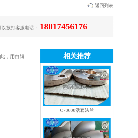
返回列表
18017456176
可以拨打客服电话：
相关推荐
此，用白铜
C70600活套法兰