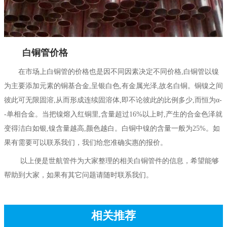
白铜管价格
在市场上白铜管的价格也是因不同因素决定不同价格,白铜管以镍
为主要添加元素的铜基合金,呈银白色,有金属光泽,故名白铜。铜镍之间
彼此可无限固溶,从而形成连续固溶体,即不论彼此的比例多少,而恒为α-
-单相合金。当把镍熔入红铜里,含量超过16%以上时,产生的合金色泽就
变得洁白如银,镍含量越高,颜色越白。白铜中镍的含量一般为25%。如
果有需要可以联系我们，我们给您准确实惠的报价。
以上便是世航管件为大家整理的相关白铜管件的信息，希望能够
帮助到大家，如果有其它问题请随时联系我们。
相关推荐